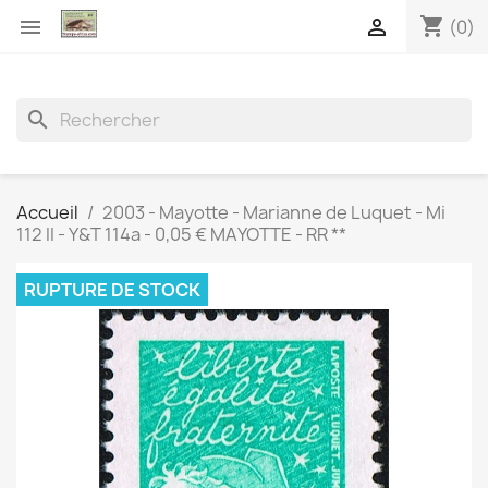
shopping_cart


(0)
search
Accueil
2003 - Mayotte - Marianne de Luquet - Mi
112 II - Y&T 114a - 0,05 € MAYOTTE - RR **
RUPTURE DE STOCK