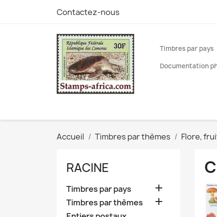
Contactez-nous
Timbres par pays
Documentation phi
Accueil
Timbres par thèmes
Flore, fr
C
RACINE

Timbres par pays

Timbres par thèmes
Entiers postaux