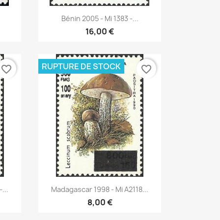
Aperçu rapide

Bénin 2005 - Mi 1383 -...
16,00 €
RUPTURE DE STOCK
favorite_border
favorite_border
Aperçu rapide

...
Madagascar 1998 - Mi A2118...
8,00 €