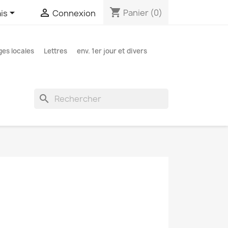
shopping_cart


Panier
(0)
is
Connexion
es locales
Lettres
env. 1er jour et divers
search