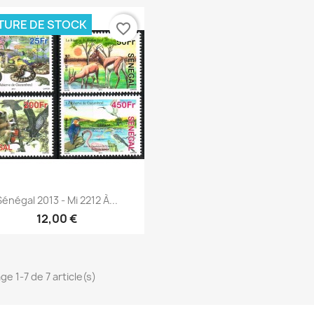
TURE DE STOCK
favorite_border
Aperçu rapide

Sénégal 2013 - Mi 2212 À...
12,00 €
ge 1-7 de 7 article(s)