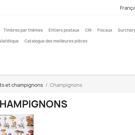
França
Timbres par thèmes
Entiers postaux
CRI
Fiscaux
Surcharg
latélique
Catalogue des meilleures pièces
uits et champignons
Champignons
HAMPIGNONS