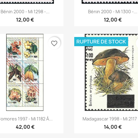
Aperçu rapide
Aperçu rapide


Bénin 2000 - Mi 1298 -...
Bénin 2000 - Mi 1300 -...
12,00 €
12,00 €
RUPTURE DE STOCK
favorite_border
Aperçu rapide
Aperçu rapide


omores 1997 - Mi 1182 À...
Madagascar 1998 - Mi 2117 -
42,00 €
14,00 €