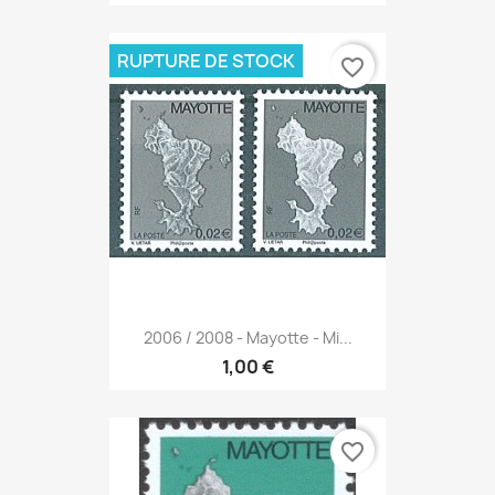
RUPTURE DE STOCK
favorite_border
2006 / 2008 - Mayotte - Mi...
1,00 €
favorite_border