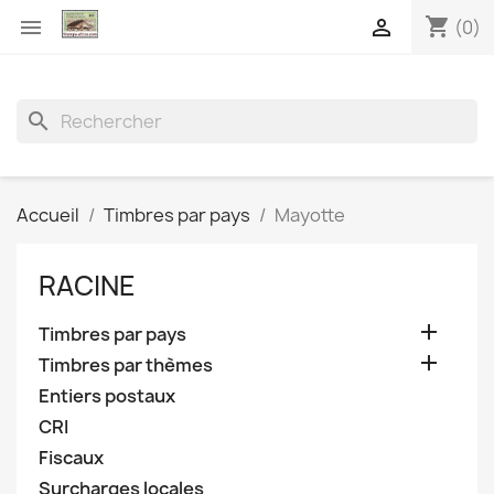
shopping_cart


(0)
search
Accueil
Timbres par pays
Mayotte
RACINE

Timbres par pays

Timbres par thèmes
Entiers postaux
CRI
Fiscaux
Surcharges locales