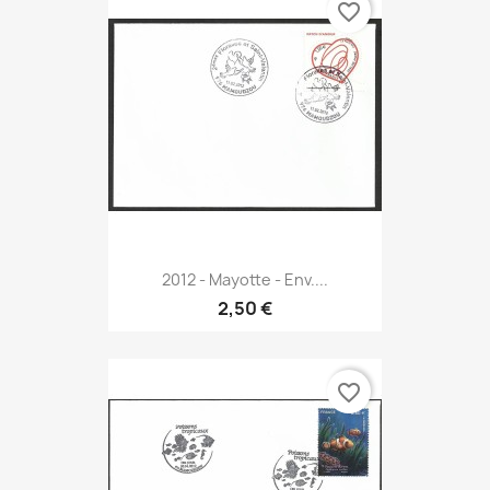
favorite_border
2012 - Mayotte - Env....
2,50 €
favorite_border