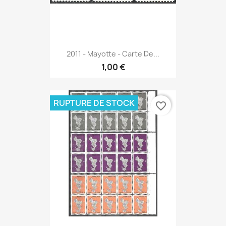
2011 - Mayotte - Carte De...
1,00 €
RUPTURE DE STOCK
favorite_border