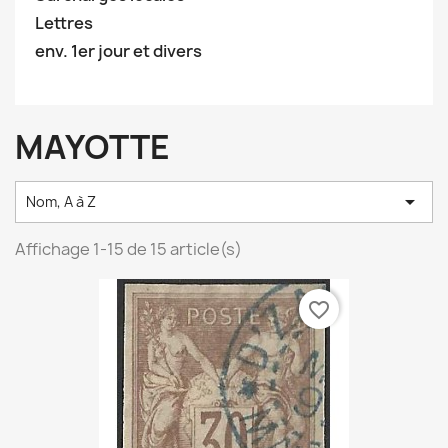
Lettres
env. 1er jour et divers
MAYOTTE

Nom, A à Z
Affichage 1-15 de 15 article(s)
favorite_border