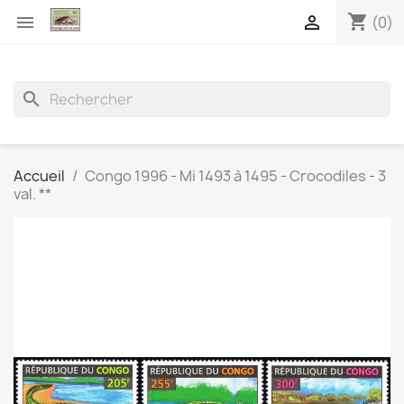
shopping_cart


(0)
search
Accueil
Congo 1996 - Mi 1493 à 1495 - Crocodiles - 3
val. **