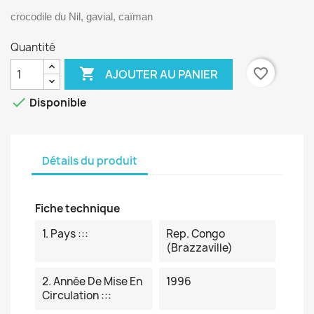
crocodile du Nil, gavial, caïman
Quantité

favorite_border
AJOUTER AU PANIER

Disponible
Détails du produit
Fiche technique
1. Pays :::
Rep. Congo
(Brazzaville)
2. Année De Mise En
1996
Circulation :::