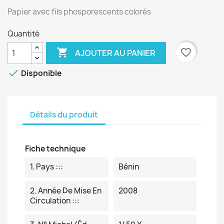
Papier avec fils phosporescents colorés
Quantité

favorite_border
AJOUTER AU PANIER

Disponible
Détails du produit
Fiche technique
1. Pays :::
Bénin
2. Année De Mise En
2008
Circulation :::