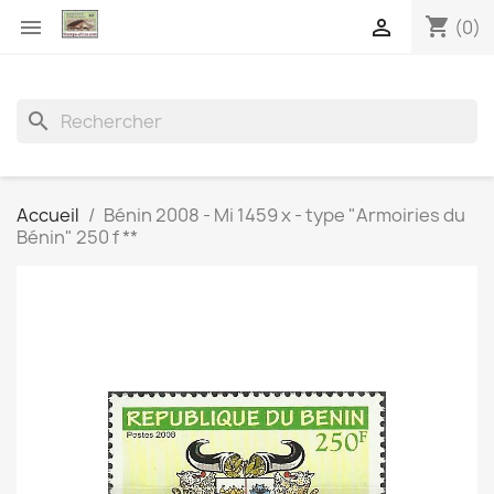
shopping_cart


(0)
search
Accueil
Bénin 2008 - Mi 1459 x - type "Armoiries du
Bénin" 250 f **