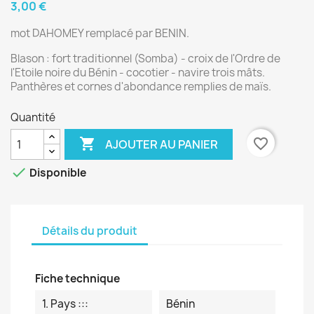
3,00 €
mot DAHOMEY remplacé par BENIN.
Blason : fort traditionnel (Somba) - croix de l'Ordre de
l'Etoile noire du Bénin - cocotier - navire trois mâts.
Panthères et cornes d'abondance remplies de maïs.
Quantité

favorite_border
AJOUTER AU PANIER

Disponible
Détails du produit
Fiche technique
1. Pays :::
Bénin