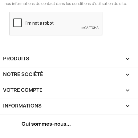
nos informations de contact dans les conditions d'utilisation du site.
PRODUITS

NOTRE SOCIÉTÉ

VOTRE COMPTE

INFORMATIONS
keyboard_arrow_down
Qui sommes-nous...