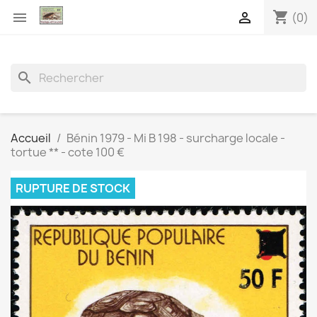
shopping_cart


(0)
search
Accueil
Bénin 1979 - Mi B 198 - surcharge locale -
tortue ** - cote 100 €
RUPTURE DE STOCK