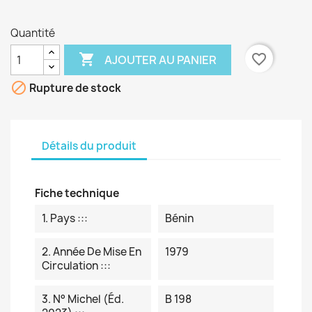
Quantité

favorite_border
AJOUTER AU PANIER

Rupture de stock
Détails du produit
Fiche technique
1. Pays :::
Bénin
2. Année De Mise En
1979
Circulation :::
3. N° Michel (éd.
B 198