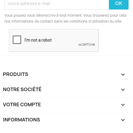
Vous pouvez vous désinscrire à tout moment. Vous trouverez pour cela
nos informations de contact dans les conditions d'utilisation du site.
PRODUITS

NOTRE SOCIÉTÉ

VOTRE COMPTE

INFORMATIONS
keyboard_arrow_down