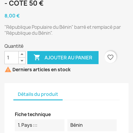
- COTE 50 €
8,00 €
"République Populaire du Bénin" barré et remplacé par
"République du Bénin".
Quantité

favorite_border
AJOUTER AU PANIER

Derniers articles en stock
Détails du produit
Fiche technique
1. Pays :::
Bénin