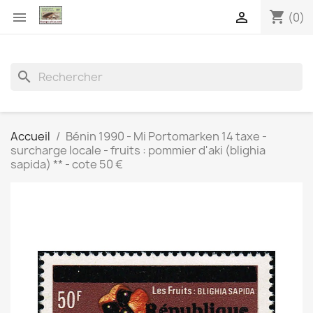
shopping_cart


(0)
search
Accueil
Bénin 1990 - Mi Portomarken 14 taxe -
surcharge locale - fruits : pommier d'aki (blighia
sapida) ** - cote 50 €