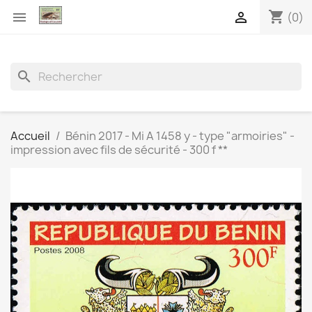
shopping_cart


(0)
search
Accueil
Bénin 2017 - Mi A 1458 y - type "armoiries" -
impression avec fils de sécurité - 300 f **