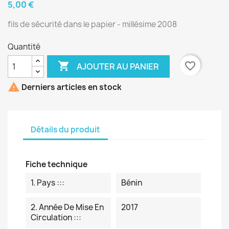
5,00 €
fils de sécurité dans le papier - millésime 2008
Quantité

favorite_border
AJOUTER AU PANIER

Derniers articles en stock
Détails du produit
Fiche technique
1. Pays :::
Bénin
2. Année De Mise En
2017
Circulation :::